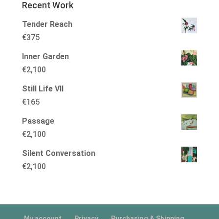
Recent Work
Tender Reach
€
375
Inner Garden
€
2,100
Still Life VII
€
165
Passage
€
2,100
Silent Conversation
€
2,100
My account
Privacy
Purchasing & Shipping